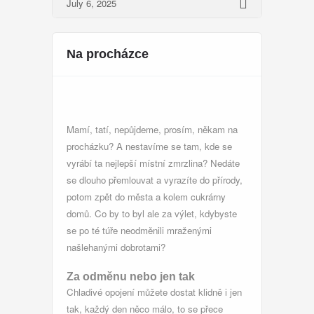
July 6, 2025
Na procházce
Mamí, tatí, nepůjdeme, prosím, někam na
procházku? A nestavíme se tam, kde se
vyrábí ta nejlepší místní
zmrzlina
? Nedáte
se dlouho přemlouvat a vyrazíte do přírody,
potom zpět do města a kolem cukrárny
domů. Co by to byl ale za výlet, kdybyste
se po té túře neodměnili mraženými
našlehanými dobrotami?
Za odměnu nebo jen tak
Chladivé opojení můžete dostat klidně i jen
tak, každý den něco málo, to se přece