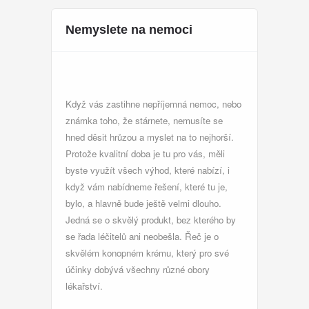
Nemyslete na nemoci
Když vás zastihne nepříjemná nemoc, nebo
známka toho, že stárnete, nemusíte se
hned děsit hrůzou a myslet na to nejhorší.
Protože kvalitní doba je tu pro vás, měli
byste využít všech výhod, které nabízí, i
když vám nabídneme řešení, které tu je,
bylo, a hlavně bude ještě velmi dlouho.
Jedná se o skvělý produkt, bez kterého by
se řada léčitelů ani neobešla. Řeč je o
skvělém
konopném krému
, který pro své
účinky dobývá všechny různé obory
lékařství.