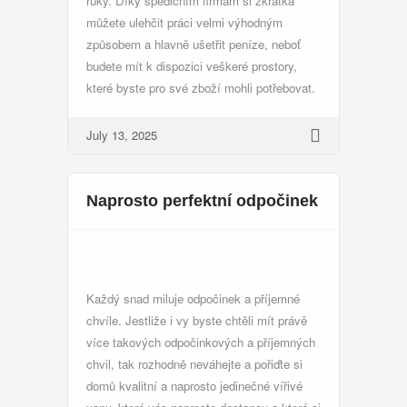
ruky. Díky spedičním firmám si zkrátka
můžete ulehčit práci velmi výhodným
způsobem a hlavně ušetřit peníze, neboť
budete mít k dispozici veškeré prostory,
které byste pro své zboží mohli potřebovat.
July 13, 2025
Naprosto perfektní odpočinek
Každý snad miluje odpočinek a příjemné
chvíle. Jestliže i vy byste chtěli mít právě
více takových odpočinkových a příjemných
chvil, tak rozhodně neváhejte a pořiďte si
domů kvalitní a naprosto jedinečné
vířivé