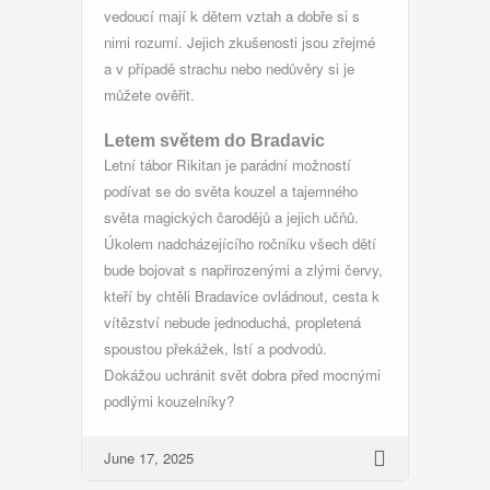
vedoucí mají k dětem vztah a dobře si s
nimi rozumí. Jejich zkušenosti jsou zřejmé
a v případě strachu nebo nedůvěry si je
můžete ověřit.
Letem světem do Bradavic
Letní tábor Rikitan je parádní možností
podívat se do světa kouzel a tajemného
světa magických čarodějů a jejich učňů.
Úkolem nadcházejícího ročníku všech dětí
bude bojovat s napřirozenými a zlými červy,
kteří by chtěli Bradavice ovládnout, cesta k
vítězství nebude jednoduchá, propletená
spoustou překážek, lstí a podvodů.
Dokážou uchránit svět dobra před mocnými
podlými kouzelníky?
June 17, 2025