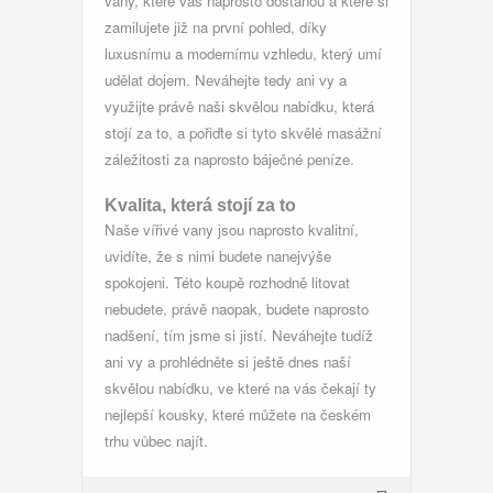
vany
, které vás naprosto dostanou a které si
zamilujete již na první pohled, díky
luxusnímu a modernímu vzhledu, který umí
udělat dojem. Neváhejte tedy ani vy a
využijte právě naši skvělou nabídku, která
stojí za to, a pořiďte si tyto skvělé masážní
záležitosti za naprosto báječné peníze.
Kvalita, která stojí za to
Naše vířivé vany jsou naprosto kvalitní,
uvidíte, že s nimi budete nanejvýše
spokojeni. Této koupě rozhodně litovat
nebudete, právě naopak, budete naprosto
nadšení, tím jsme si jistí. Neváhejte tudíž
ani vy a prohlédněte si ještě dnes naší
skvělou nabídku, ve které na vás čekají ty
nejlepší kousky, které můžete na českém
trhu vůbec najít.