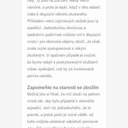
haly
. Ty jsou na zařízení někdy velmi
náročné, a proto je lepší, když v této oblasti
máte k dispozici někoho zkušeného.
Příkladem velmi zajímavých služeb jsou ty
spediční. Jednoduchou domluvou a
sjednáním podmínek můžete mít k dispozici
místo i pro obrovské objemy zboží. Je však
zcela nutné spolupracovat s někým
zkušeným. V opačném případě je možné,
že byste nebyli s poskytovanými službami
vůbec spokojeni, což by za investované
peníze nestálo.
Zapomeňte na starosti se zbožím
Možná jste si říkali, že mít zboží na jednom
místě tak, aby bylo případně k okamžité
expedici, není nic jednoduchého. Je to
pravda, a právě proto je nutné vědět, od
koho můžete očekávat nabídnutí pomocné