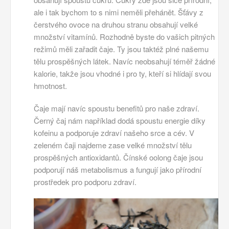
ale i tak bychom to s nimi neměli přehánět. Šťávy z
čerstvého ovoce na druhou stranu obsahují velké
množství vitamínů.
Rozhodně byste do vašich pitných
režimů měli zařadit čaje. Ty jsou taktéž plné našemu
tělu prospěšných látek. Navíc neobsahují téměř žádné
kalorie, takže jsou vhodné i pro ty, kteří si hlídají svou
hmotnost.
Čaje mají navíc spoustu benefitů pro naše zdraví.
Černý čaj nám například dodá spoustu energie díky
kofeinu a podporuje zdraví našeho srce a cév. V
zeleném čaji najdeme zase velké množství tělu
prospěšných antioxidantů. Čínské oolong čaje jsou
podporují náš metabolismus a fungují jako přírodní
prostředek pro podporu zdraví.