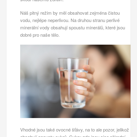
Náš pitný režim by měl obsahovat zejména čistou
vodu, nejlépe neperlivou. Na druhou stranu perlivé
minerální vody obsahují spoustu minerálů, které jsou
dobré pro naše tělo.
Vhodné jsou také ovocné šťávy, na to ale pozor, jelikož
obsahují spoustu cukrů. Cukry zde jsou sice přírodní,