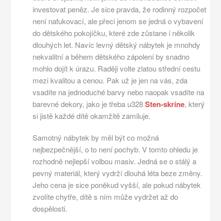
investovat peněz. Je sice pravda, že rodinný rozpočet
není nafukovací, ale přeci jenom se jedná o vybavení
do dětského pokojíčku, které zde zůstane i několik
dlouhých let. Navíc levný dětský nábytek je mnohdy
nekvalitní a během dětského zápolení by snadno
mohlo dojít k úrazu. Raději volte zlatou střední cestu
mezi kvalitou a cenou. Pak už je jen na vás, zda
vsadíte na jednoduché barvy nebo naopak vsadíte na
barevné dekory, jako je třeba u328
Sten-skrine
, který
si jistě každé dítě okamžitě zamiluje.
Samotný nábytek by měl být co možná
nejbezpečnější, o to není pochyb. V tomto ohledu je
rozhodně nejlepší volbou masiv. Jedná se o stálý a
pevný materiál, který vydrží dlouhá léta beze změny.
Jeho cena je sice poněkud vyšší, ale pokud nábytek
zvolíte chytře, dítě s ním může vydržet až do
dospělosti.