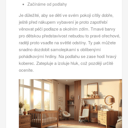
Začínáme od podlahy
Je důležité, aby se děti ve svém pokoji cítily dobře,
ještě před nákupem vybavení je proto zapotřebí
věnovat péči podlaze a okolním zdím. Tmavé barvy
pro dětskou představivost nebudou to pravé ořechové,
raději proto vsaďte na světlé odstíny. Ty pak můžete
snadno dozdobit samolepkami s oblíbenými
pohádkovými hrdiny. Na podlahu se zase hodí hravý
koberec. Zatepluje a izoluje hluk, což později určitě
oceníte.