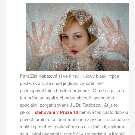
Paní Zita Kabátová si ve filmu „Kulový blesk“ trpce
postěžovala, že snad je „lepší vyhořet, než
podstupovat toto zběsilé martyrium“. Otázkou je, zda
tím měla na mysli stěhování obecně, anebo toto
speciální, zorganizované JUDr. Radostou. Ať je to
jakkoli,
stěhování v Praze 10
nemívá tak často dobrou
pověst, protože se tím mění naše zvyklosti a současně
s nimi i prostředí, potkáváme na ulici jiné lidi, stýkáme
se s jinými osobami v domě či v sousedství, a kromě