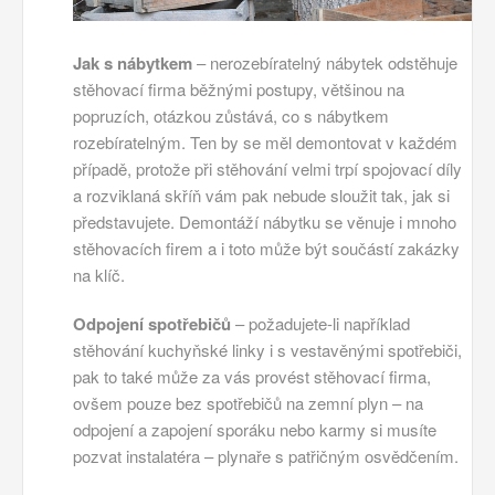
Jak s nábytkem
– nerozebíratelný nábytek odstěhuje
stěhovací firma běžnými postupy, většinou na
popruzích, otázkou zůstává, co s nábytkem
rozebíratelným. Ten by se měl demontovat v každém
případě, protože při stěhování velmi trpí spojovací díly
a rozviklaná skříň vám pak nebude sloužit tak, jak si
představujete. Demontáží nábytku se věnuje i mnoho
stěhovacích firem a i toto může být součástí zakázky
na klíč.
Odpojení spotřebičů
– požadujete-li například
stěhování kuchyňské linky i s vestavěnými spotřebiči,
pak to také může za vás provést stěhovací firma,
ovšem pouze bez spotřebičů na zemní plyn – na
odpojení a zapojení sporáku nebo karmy si musíte
pozvat instalatéra – plynaře s patřičným osvědčením.