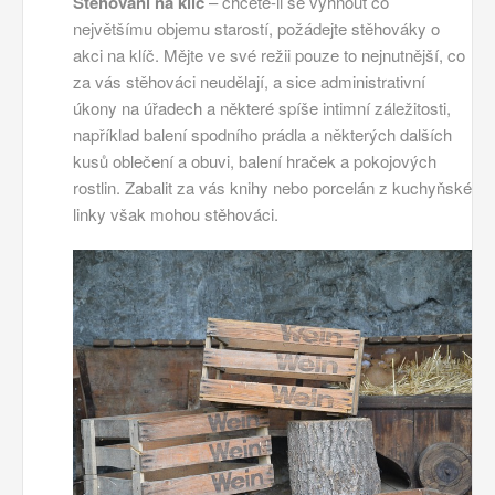
Stěhování na klíč
– chcete-li se vyhnout co
největšímu objemu starostí, požádejte stěhováky o
akci na klíč. Mějte ve své režii pouze to nejnutnější, co
za vás stěhováci neudělají, a sice administrativní
úkony na úřadech a některé spíše intimní záležitosti,
například balení spodního prádla a některých dalších
kusů oblečení a obuvi, balení hraček a pokojových
rostlin. Zabalit za vás knihy nebo porcelán z kuchyňské
linky však mohou stěhováci.