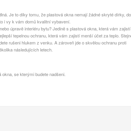
lná. Je to díky tomu, že plastová okna nemají žádné skryté dírky, do
oto i vy k vám domů kvalitní vybavení.
nebo úpravě interiéru bytu? Jedině s plastová okna, která vám zajistí
 nejlepší tepelnou ochranu, která vám zajistí menší účet za teplo. Stejn
dete rušeni hlukem z venku. A zároveň jde o skvělou ochranu proti
ěkolika následujících letech.
á okna
, se kterými budete nadšeni.