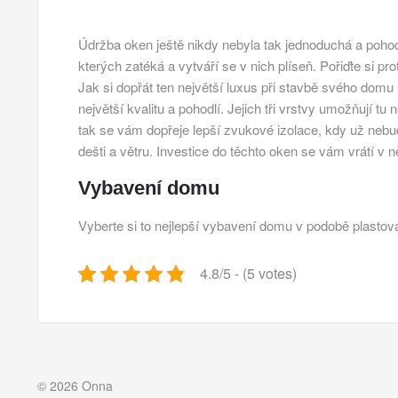
Údržba oken ještě nikdy nebyla tak jednoduchá a pohod
kterých zatéká a vytváří se v nich plíseň. Pořiďte si pr
Jak si dopřát ten největší luxus při stavbě svého domu 
největší kvalitu a pohodlí. Jejich tři vrstvy umožňují tu
tak se vám dopřeje lepší zvukové izolace, kdy už nebu
dešti a větru. Investice do těchto oken se vám vrátí v n
Vybavení domu
Vyberte si to nejlepší vybavení domu v podobě
plastov
4.8/5 - (5 votes)
© 2026 Onna