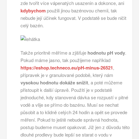
zde tvořit více vápenatých usazenin a dokonce, ani
kdybychom
použili jinou bazénovou chemii, tak
nebude její účinek fungovat. V podstatě se bude ničit
celý bazén.
Takže prioritně měříme a zjišťuje
hodnotu pH vody
.
Pokud máme jasno, tak použijeme například
https://eshop.techneco.eu/pH-minus-26521
,
přípravek je v granulované podobě, který nám
vysokou hodnotu dokáže snížit
, a poté můžeme
přistoupit k další úpravě. Použití je v podstatě
jednoduché, kdy stanovená dávka se rozpustí v pitné
vodě a vlije se přímo do bazénu. Musí se nechat
působit a to klidně celých 24 hodin a opět se provede
měření. Pokud to ještě nebude správná hodnota,
postup budeme muset opakovat. Již jen z důvodu této
dlouhé prodlevy bude lepší se starat o vodu v