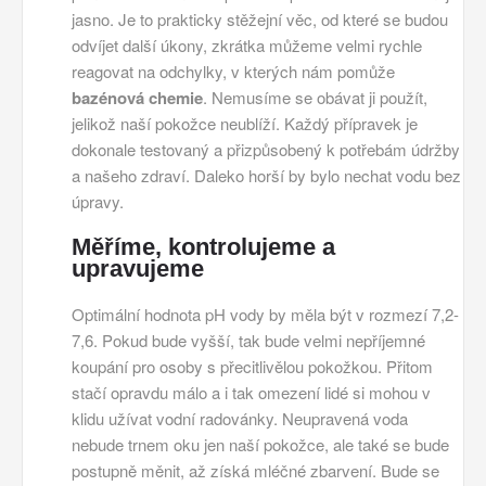
jasno. Je to prakticky stěžejní věc, od které se budou
odvíjet další úkony, zkrátka můžeme velmi rychle
reagovat na odchylky, v kterých nám pomůže
bazénová chemie
. Nemusíme se obávat ji použít,
jelikož naší pokožce neublíží. Každý přípravek je
dokonale testovaný a přizpůsobený k potřebám údržby
a našeho zdraví. Daleko horší by bylo nechat vodu bez
úpravy.
Měříme, kontrolujeme a
upravujeme
Optimální hodnota pH vody by měla být v rozmezí 7,2-
7,6. Pokud bude vyšší, tak bude velmi nepříjemné
koupání pro osoby s přecitlivělou pokožkou. Přitom
stačí opravdu málo a i tak omezení lidé si mohou v
klidu užívat vodní radovánky. Neupravená voda
nebude trnem oku jen naší pokožce, ale také se bude
postupně měnit, až získá mléčné zbarvení. Bude se