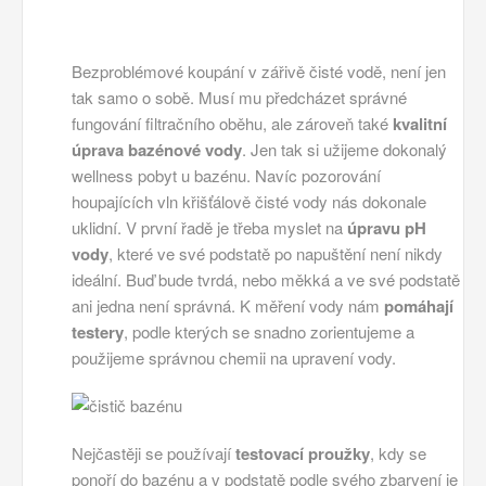
Bezproblémové koupání v zářivě čisté vodě, není jen
tak samo o sobě. Musí mu předcházet správné
fungování filtračního oběhu, ale zároveň také
kvalitní
úprava bazénové vody
. Jen tak si užijeme dokonalý
wellness pobyt u bazénu. Navíc pozorování
houpajících vln křišťálově čisté vody nás dokonale
uklidní. V první řadě je třeba myslet na
úpravu pH
vody
, které ve své podstatě po napuštění není nikdy
ideální. Buď bude tvrdá, nebo měkká a ve své podstatě
ani jedna není správná. K měření vody nám
pomáhají
testery
, podle kterých se snadno zorientujeme a
použijeme správnou chemii na upravení vody.
Nejčastěji se používají
testovací proužky
, kdy se
ponoří do bazénu a v podstatě podle svého zbarvení je