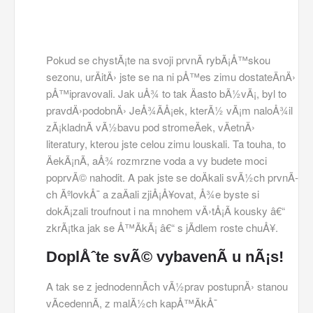
Pokud se chystÃ¡te na svoji prvnÃ­ rybÃ¡Å™skou
sezonu, urÄitÄ› jste se na ni pÅ™es zimu dostateÄnÄ›
pÅ™ipravovali. Jak uÅ¾ to tak Äasto bÃ½vÃ¡, byl to
pravdÄ›podobnÄ› JeÅ¾Ã­Å¡ek, kterÃ½ vÃ¡m naloÅ¾il
zÃ¡kladnÃ­ vÃ½bavu pod stromeÄek, vÄetnÄ›
literatury, kterou jste celou zimu louskali. Ta touha, to
ÄekÃ¡nÃ­, aÅ¾ rozmrzne voda a vy budete moci
poprvÃ© nahodit. A pak jste se doÄkali svÃ½ch prvnÃ­
ch ÃºlovkÅ¯ a zaÄali zjiÅ¡Å¥ovat, Å¾e byste si
dokÃ¡zali troufnout i na mnohem vÄ›tÅ¡Ã­ kousky â€“
zkrÃ¡tka jak se Å™Ã­kÃ¡ â€“ s jÃ­dlem roste chuÅ¥.
DoplÅˆte svÃ© vybavenÃ­ u nÃ¡s!
A tak se z jednodennÃ­ch vÃ½prav postupnÄ› stanou
vÃ­cedennÃ­, z malÃ½ch kapÅ™Ã­kÅ¯