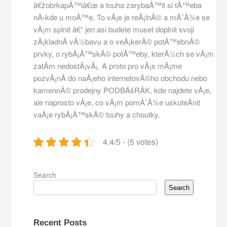
â€žobrkapÅ™iâ€œ a touha zarybaÅ™it si tÅ™eba
nÄ›kde u moÅ™e. To vÅ¡e je reÃ¡lnÃ© a mÅ¯Å¾e se
vÃ¡m splnit â€“ jen asi budete muset doplnit svoji
zÃ¡kladnÃ­ vÃ½bavu a o veÅ¡kerÃ© potÅ™ebnÃ©
prvky, o
rybÃ¡Å™skÃ© potÅ™eby
, kterÃ½ch se vÃ¡m
zatÃ­m nedostÃ¡vÃ¡. A proto pro vÃ¡s mÃ¡me
pozvÃ¡nÃ­ do naÅ¡eho internetovÃ©ho obchodu nebo
kamennÃ© prodejny PODBÄšRÃK, kde najdete vÅ¡e,
ale naprosto vÅ¡e, co vÃ¡m pomÅ¯Å¾e uskuteÄnit
vaÅ¡e rybÃ¡Å™skÃ© touhy a choutky.
4.4/5 - (5 votes)
Search
Search
Recent Posts